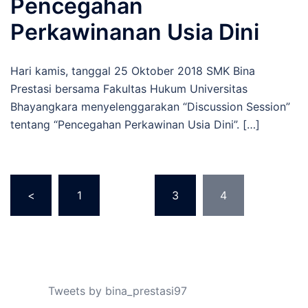
Pencegahan
Perkawinanan Usia Dini
Hari kamis, tanggal 25 Oktober 2018 SMK Bina
Prestasi bersama Fakultas Hukum Universitas
Bhayangkara menyelenggarakan “Discussion Session”
tentang “Pencegahan Perkawinan Usia Dini”. […]
Paginasi
<
1
…
3
4
pos
Tweets by bina_prestasi97