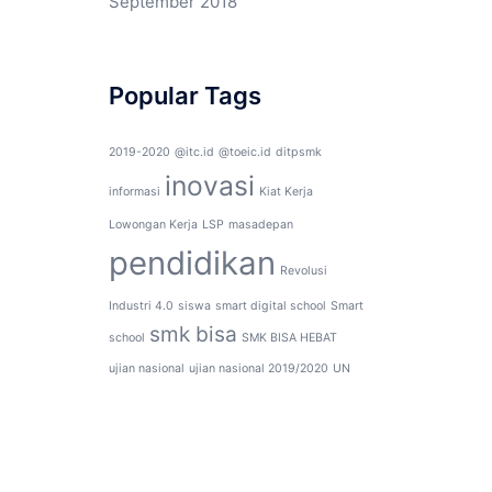
September 2018
Popular Tags
2019-2020
@itc.id
@toeic.id
ditpsmk
inovasi
informasi
Kiat Kerja
Lowongan Kerja
LSP
masadepan
pendidikan
Revolusi
Industri 4.0
siswa
smart digital school
Smart
smk bisa
school
SMK BISA HEBAT
ujian nasional
ujian nasional 2019/2020
UN