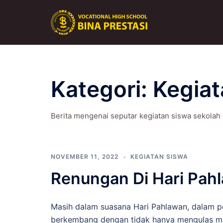
Langsung
ke
isi
Kategori:
Kegiat
Berita mengenai seputar kegiatan siswa sekolah 
NOVEMBER 11, 2022
KEGIATAN SISWA
Renungan Di Hari Pa
Masih dalam suasana Hari Pahlawan, dalam p
berkembang dengan tidak hanya mengulas masa