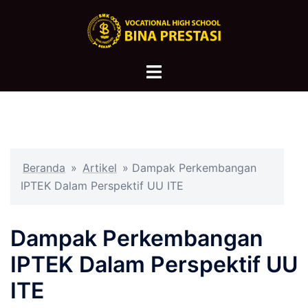
Langsung
ke
isi
Menu
toggle
Beranda
»
Artikel
»
Dampak Perkembangan
IPTEK Dalam Perspektif UU ITE
Dampak Perkembangan
IPTEK Dalam Perspektif UU
ITE