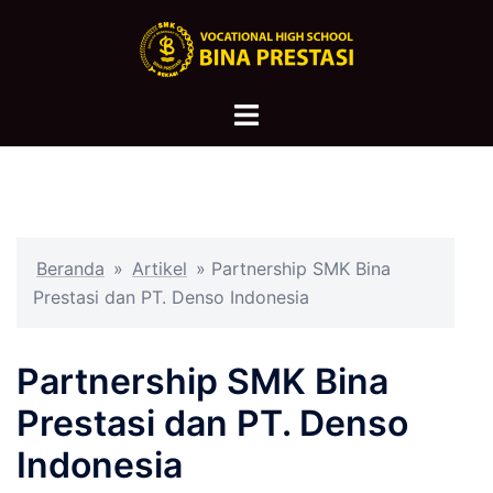
Langsung
ke
isi
Menu
toggle
Beranda
»
Artikel
»
Partnership SMK Bina
Prestasi dan PT. Denso Indonesia
Partnership SMK Bina
Prestasi dan PT. Denso
Indonesia