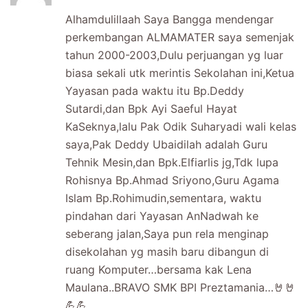
Alhamdulillaah Saya Bangga mendengar
perkembangan ALMAMATER saya semenjak
tahun 2000-2003,Dulu perjuangan yg luar
biasa sekali utk merintis Sekolahan ini,Ketua
Yayasan pada waktu itu Bp.Deddy
Sutardi,dan Bpk Ayi Saeful Hayat
KaSeknya,lalu Pak Odik Suharyadi wali kelas
saya,Pak Deddy Ubaidilah adalah Guru
Tehnik Mesin,dan Bpk.Elfiarlis jg,Tdk lupa
Rohisnya Bp.Ahmad Sriyono,Guru Agama
Islam Bp.Rohimudin,sementara, waktu
pindahan dari Yayasan AnNadwah ke
seberang jalan,Saya pun rela menginap
disekolahan yg masih baru dibangun di
ruang Komputer…bersama kak Lena
Maulana..BRAVO SMK BPI Preztamania…🤘🤘
💪💪